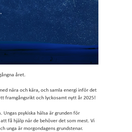
För designers
Broschyrer
DESIGNERS
 gångna året.
d med nära och kära, och samla energi inför det
 ett framgångsrikt och lyckosamt nytt år 2025!
a. Ungas psykiska hälsa är grunden för
 att få hjälp när de behöver det som mest. Vi
arn och unga är morgondagens grundstenar.