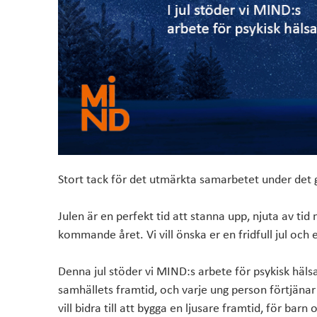
Material som
DESIGNER
används i produkter
Stort tack för det utmärkta samarbetet under det
Julen är en perfekt tid att stanna upp, njuta av ti
kommande året. Vi vill önska er en fridfull jul och
Denna jul stöder vi MIND:s arbete för psykisk häls
samhällets framtid, och varje ung person förtjänar
vill bidra till att bygga en ljusare framtid, för b