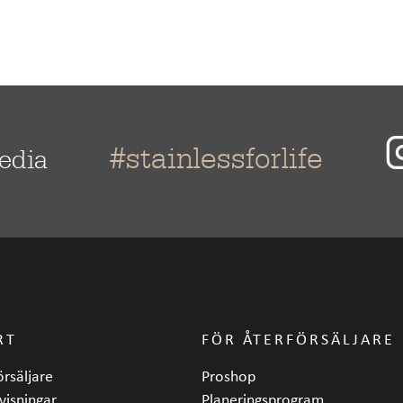
#stainlessforlife
media
RT
FÖR ÅTERFÖRSÄLJARE
örsäljare
Proshop
visningar
Planeringsprogram