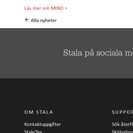
Läs mer om MIND >
Alla nyheter
Stala på sociala 
OM STALA
SUPPO
Kontaktuppgifter
Sök återf
StalaTex
Skötselan