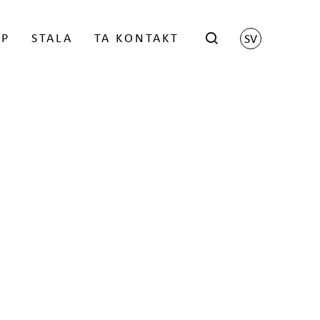
ÖP
STALA
TA KONTAKT
SV
hop
Scene by Harri Koskinen
istrerade återförsäljaren
Grid by Matti Klenell
Trace by Gert Wingårdh
kter
LOGGA IN
Låsbara brevlådor
Stativ för brevlådor
Namnskylt
 FÖR