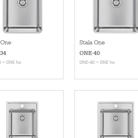
För designers
Broschyrer
DESIGNERS
 One
Stala One
34
ONE-40
 − ONE ho
ONE-40 − ONE ho