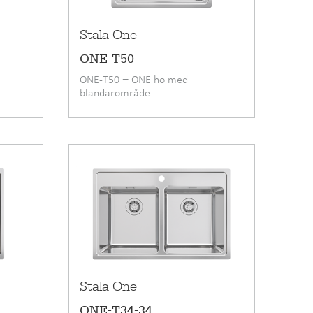
Stala One
ONE-T50
ONE-T50 − ONE ho med
blandarområde
Stala One
ONE-T34-34