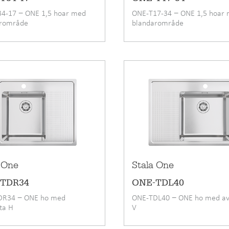
4-17 − ONE 1,5 hoar med
ONE-T17-34 − ONE 1,5 hoar
arområde
blandarområde
 One
Stala One
-TDR34
ONE-TDL40
DR34 − ONE ho med
ONE-TDL40 − ONE ho med av
yta H
V