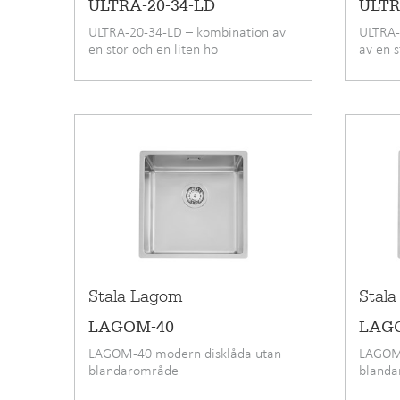
ULTRA-20-34-LD
ULTR
ULTRA-20-34-LD – kombination av
ULTRA-
en stor och en liten ho
av en s
Stala Lagom
Stal
LAGOM-40
LAG
LAGOM-40 modern disklåda utan
LAGOM-
blandarområde
bland