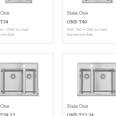
 One
Stala One
T34
ONE-T40
34 − ONE ho med
ONE-T40 − ONE ho med
arområde
blandarområde
 One
Stala One
T34-17
ONE-T17-34