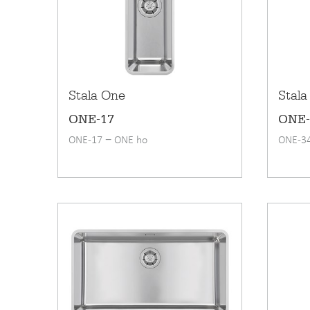
Material som
DESIGNER
används i produkter
Stala One
Stala
ONE-17
ONE-
ONE-17 − ONE ho
ONE-34