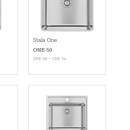
Vanliga frågor &
svar
Stala One
ONE-50
ONE-50 − ONE ho