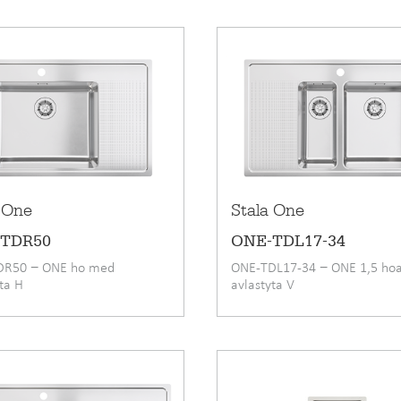
 One
Stala One
-TDR50
ONE-TDL17-34
DR50 − ONE ho med
ONE-TDL17-34 − ONE 1,5 ho
yta H
avlastyta V