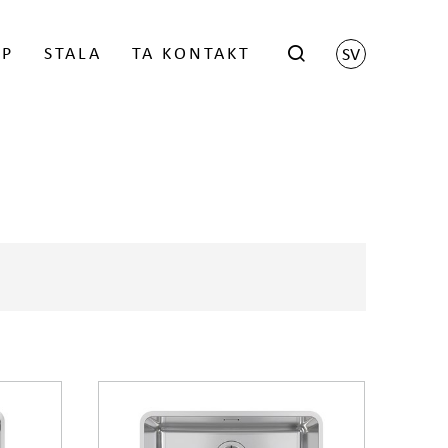
ÖP
STALA
TA KONTAKT
SV
hop
Scene by Harri Koskinen
istrerade återförsäljaren
Grid by Matti Klenell
Trace by Gert Wingårdh
kter
LOGGA IN
Låsbara brevlådor
Stativ för brevlådor
Namnskylt
 FÖR