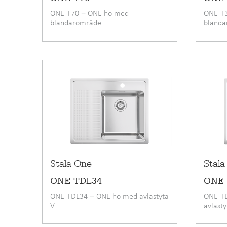
ONE-T70 − ONE ho med
ONE-T3
blandarområde
bland
Stala One
Stala
ONE-TDL34
ONE
ONE-TDL34 − ONE ho med avlastyta
ONE-T
V
avlast