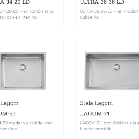
A-34-20-LD
ULTRA-36-36-LD
34-20-LD – en kombination
ULTRA-36-36-LD – en moder
tor och en liten ho
dubbelho
a Lagom
Stala Lagom
OM-50
LAGOM-71
50 modern disklåda utan
LAGOM-71 stor disklåda uta
arområde
blandarområde