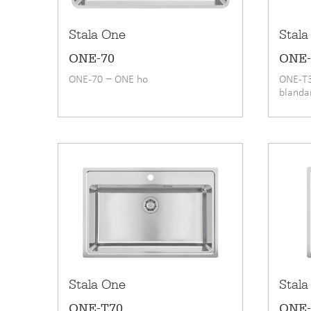
Stala One
Stala
ONE-70
ONE-
ONE-70 − ONE ho
ONE-T
bland
Stala One
Stala
ONE-T70
ONE-