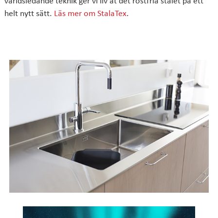
världsledande teknik ger vi liv åt det rostfria stålet på ett
helt nytt sätt.
Läs mer om StalaTex
.