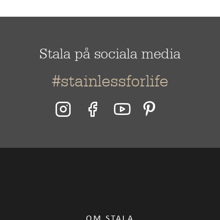
Stala på sociala media
#stainlessforlife
OM STALA