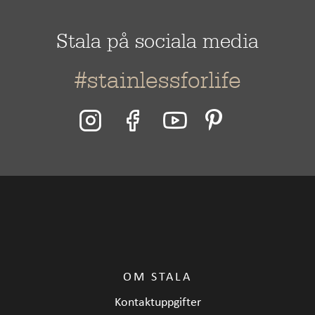
Stala på sociala media
#stainlessforlife
OM STALA
Kontaktuppgifter