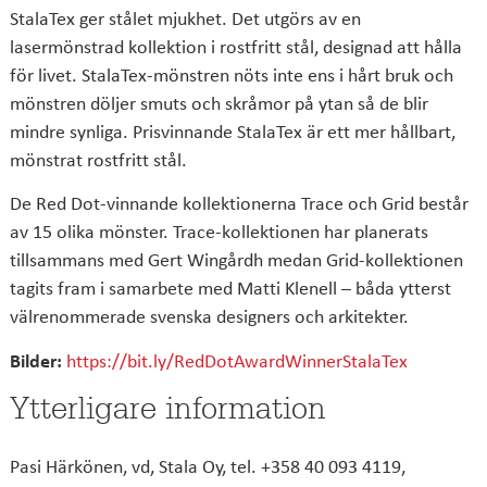
StalaTex ger stålet mjukhet. Det utgörs av en
lasermönstrad kollektion i rostfritt stål, designad att hålla
för livet. StalaTex-mönstren nöts inte ens i hårt bruk och
mönstren döljer smuts och skråmor på ytan så de blir
mindre synliga. Prisvinnande StalaTex är ett mer hållbart,
mönstrat rostfritt stål.
De Red Dot-vinnande kollektionerna Trace och Grid består
av 15 olika mönster. Trace-kollektionen har planerats
tillsammans med Gert Wingårdh medan Grid-kollektionen
tagits fram i samarbete med Matti Klenell – båda ytterst
välrenommerade svenska designers och arkitekter.
Bilder:
https://bit.ly/RedDotAwardWinnerStalaTex
Ytterligare information
Pasi Härkönen, vd, Stala Oy, tel. +358 40 093 4119,