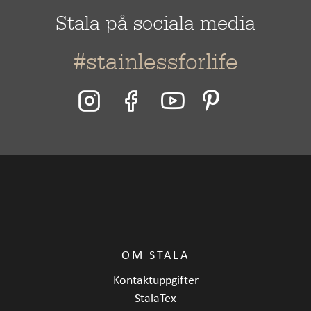
Stala på sociala media
#stainlessforlife
OM STALA
Kontaktuppgifter
StalaTex