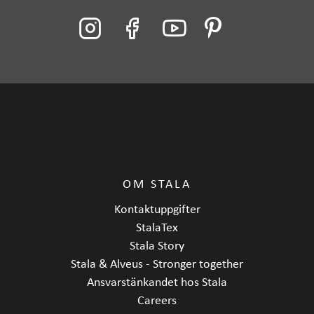
Garanti (månad)
24
Material
Rostfritt stål
Längd
428 mm
Bredd
110 mm
Djup
20 mm
OM STALA
Kontaktuppgifter
StalaTex
Stala Story
Stala & Alveus - Stronger together
Ansvarstänkandet hos Stala
Careers