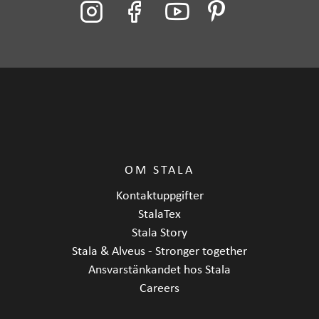
Produktkod
B-ONE
Pris inkl. moms från
8195 SEK
Standard utrustning
Korgbottenventil
Garanti (månad)
24
Material
Rostfritt stål
Monteringssätt
Ovanpå bänkskåp
OM STALA
Bänkskåpets minimibredd cm
80
Kontaktuppgifter
Längd
700 mm
StalaTex
Stala Story
Bredd
385 mm
Stala & Alveus - Stronger together
Höjd
180 mm
Ansvarstänkandet hos Stala
Careers