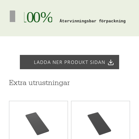
användarupplevelsen i vardagen. Den mönstrade ytan,
skapad med prisbelönt teknik – belönad med både Red
100 %
Dot- och Green Good Design-priser – minskar synligheten
Återvinningsbar förpackning
av repor, håller ytan snygg längre och ger produkten ett
modernt uttryck. Det funktionella området kan placeras
antingen till vänster eller höger om diskhon, beroende på
hur din bänkskiva är utformad.
Du kan välja bänkskivans längd från 780 mm till 3000 mm i
LADDA NER PRODUKT SIDAN
5 mm intervall. Det finns tre tjocklekar – 20, 30 eller 40 mm
– vilket gör det enkelt att kombinera bänken med andra
Extra utrustningar
material. Djupet kan väljas mellan 590 mm och 635 mm, i
olika alternativ.
För B-ONE-diskbänkan kan du välja antingen en modern
rak kant eller en mer traditionell upphöjd kantprofil. En
nyhet i ONE-serien är den valbara 5 cm höga uppvikta
bakkanten. Det är också möjligt att inkludera ett urtag för
häll i designen.