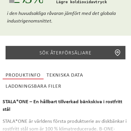
Lägre koldioxidavtryck
i den huvudsakliga råvaran jämfört med det globala
industrigenomsnittet.
SÖK ÅTERFÖRSÄLJARE
PRODUKTINFO
TEKNISKA DATA
LADDNINGSBARA FILER
SÖK
STALA*ONE – En hållbart tillverkad bänkskiva i rostfritt
stål
STALA*ONE är världens första produktserie av diskbänkar i
rostfritt stål som är 100 % klimatreducerade. B-ONE-