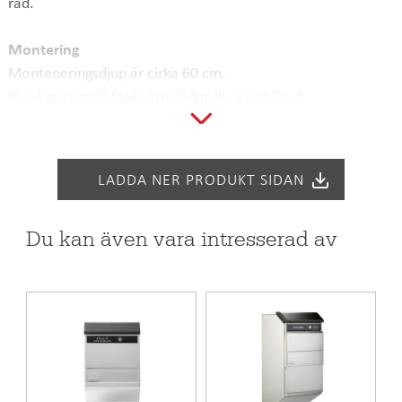
rad.
Montering
Monteneringsdjup är cirka 60 cm.
PLJ-4 passar till Stala brevlådor PL-3 och PL-4.
Produktkod
PLJ-4
LADDA NER PRODUKT SIDAN
Pris inkl. moms
2982 SEK
EAN kod
6417791243303
Du kan även vara intresserad av
Garanti (månad)
24
Material
Rostfritt stål
Bredd
1469 mm
Höjd
1705 mm