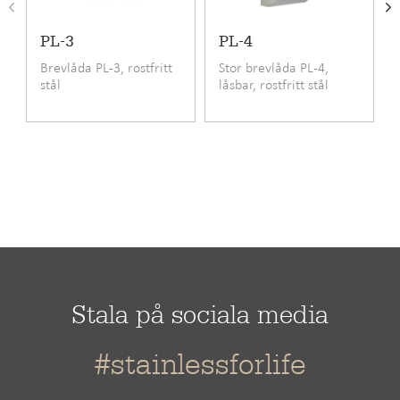
PL-3
PL-4
Brevlåda PL-3, rostfritt
Stor brevlåda PL-4,
stål
låsbar, rostfritt stål
Stala på sociala media
#stainlessforlife