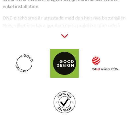
enkel installation.
ONE-diskhoarna är utrustade med den helt nya bottensilen
Flow, vilket inte bara gör dem mera praktiska utan också
ännu snyggare.
Komponenterna i ONE-familjen är designade för att
uppfylla de krav som våra kunder ställer idag. Formatet på
diskbänkarna är anpassat för att erbjuda bästa
funktionalitet kombinerad med ett snyggt yttre.
Tack vare installationsmetoden StalaHybrid är diskhon
extremt snabb och enkel att installera. Diskhon kan både
fällas in, planlimmas samt underlimmas. Metoden är
patenterad.
ONE-T34-17 passar i diskbänksskåp med bredden 60 cm
och uppåt. Denna modell har den större diskhon till
vänster. Om du hellre vill ha den större diskhon till höger,