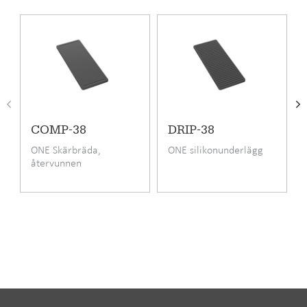
Bänkskivor av laminat, trä, sten och komposit
Infälld, planlimmad och underlimmad montering
Produktkod
ONE-T34-17
Pris inkl. moms
8395 SEK
EAN kod
6417791244232
RSK-nummer
8090036
COMP-38
DRIP-38
Garanti (månad)
24
ONE Skärbräda,
ONE silikonunderlägg
återvunnen
Material
Rostfritt stål
papperskomposit
Monteringssätt
Infällning,
Undermontering,
Planlimning
Bänkskåpets minimibredd cm
60
Längd
616 mm