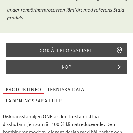
under rengöringsprocessen jämfört med referens Stala-
produkt.
SÖK ÅTERFÖRSÄLJARE
KÖP
PRODUKTINFO
TEKNISKA DATA
SÖK
LADDNINGSBARA FILER
Diskbänksfamiljen ONE är den första rostfria
diskhofamiljen som är 100 % klimatreducerade. Den
kombinerar modern, elegant design med hållbarhet och