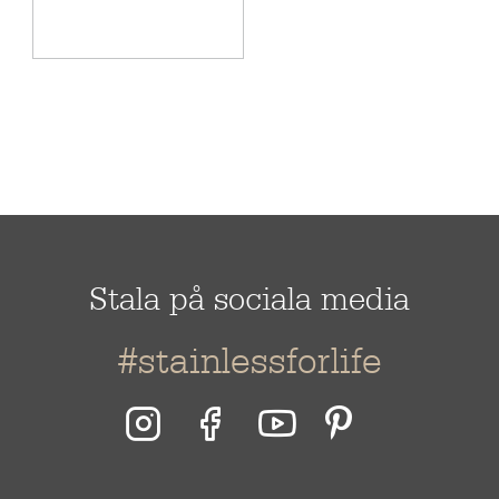
Längd
818 mm
Bredd
520 mm
Djup
190 mm
Koldioxidavtryck (CO2e), från
44,02 kg
vagga till grav
Stala på sociala media
#stainlessforlife