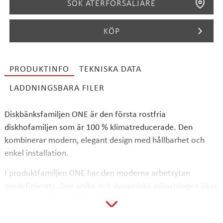
SÖK ÅTERFÖRSÄLJARE
KÖP
PRODUKTINFO
TEKNISKA DATA
SÖK
LADDNINGSBARA FILER
Diskbänksfamiljen ONE är den första rostfria
diskhofamiljen som är 100 % klimatreducerade. Den
kombinerar modern, elegant design med hållbarhet och
enkel installation.
I produktfamiljen ONE har den moderna arbetsytan
omdefinierats. Den unika och dynamiska mönstringen ökar
diskhons funktionalitet och döljer spåren efter
vardagslivet. Mönstren skapas med hjälp av Stalas