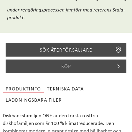
under rengöringsprocessen jämfört med referens Stala-
produkt.
SÖK ÅTERFÖRSÄLJARE
KÖP
PRODUKTINFO
TEKNISKA DATA
SÖK
LADDNINGSBARA FILER
Diskbänksfamiljen ONE är den första rostfria
diskhofamiljen som är 100 % klimatreducerade. Den
kombinerar modern, elegant design med hållbarhet och