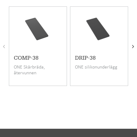
spara plats. De kan också användas för sig.
ONE-TDL34
passar särskilt bra för:
Ett stort antal köksstilar
Bänkskivor av laminat, trä, sten och komposit
Infälld, planlimmad och underlimmad montering
Produktkod
ONE-TDL34
COMP-38
DRIP-38
Pris inkl. moms
7395 SEK
ONE Skärbräda,
ONE silikonunderlägg
återvunnen
EAN kod
6417791244164
papperskomposit
RSK-nummer
8090029
Garanti (månad)
24
Material
Rostfritt stål
Monteringssätt
Infällning,
Undermontering,