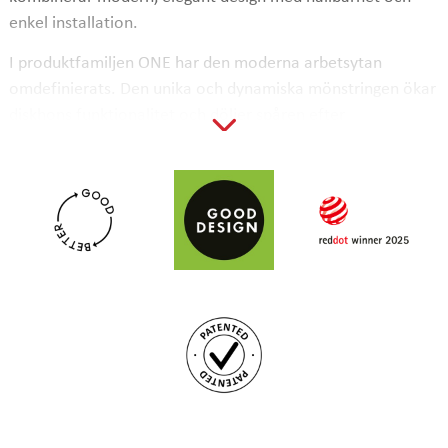
enkel installation.
I produktfamiljen ONE har den moderna arbetsytan
omdefinierats. Den unika och dynamiska mönstringen ökar
diskhons funktionalitet och döljer spåren efter
vardagslivet. Mönstren skapas med hjälp av Stalas
prisvinnande teknik. På arbetsplatsen skapas mera yta som
i sin tur ger mer utrymme för vardagens alla kökstillbehör.
Det höjer funktionaliteten hos hela köket.
ONE-diskhoarna är utrustade med den helt nya bottensilen
Flow, vilket inte bara gör dem mera praktiska utan också
ännu snyggare.
Tack vare installationsmetoden StalaHybrid är diskhon
extremt snabb och enkel att installera. Diskhon kan både
fällas in, planlimmas samt underlimmas. Metoden är
patenterad.