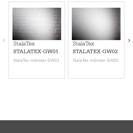
stålkollektion är designad för att stå pall under en hel
livstid. Alla StalaTex-produkter tillverkas på Stalas fabrik i
finska Lahtis.
Vi ber dig observera att StalaTex-mönstren ser lite olika ut,
beroende på belysning, betraktelsevinkel och
StalaTex
StalaTex
betraktelseavstånd. I bänkskivorna ser mönstret
STALATEX-GW01
STALATEX-GW02
annorlunda ut än i exempelvis en väggpanel. Kontrollera
StalaTex mönster GW01
StalaTex mönster GW02
alltid nyansen med hjälp av ett provstycke hos någon av
våra återförsäljare.
Produktkod
STALATEX-GW03
Garanti (månad)
24
Material
Rostfritt stål