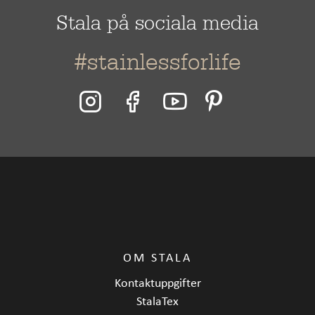
Stala på sociala media
#stainlessforlife
OM STALA
Kontaktuppgifter
StalaTex