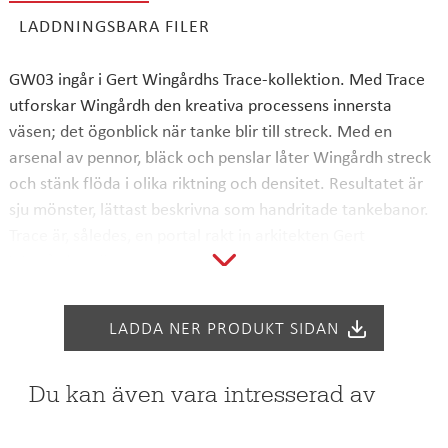
LADDNINGSBARA FILER
SÖK
GW03 ingår i Gert Wingårdhs Trace-kollektion. Med Trace
utforskar Wingårdh den kreativa processens innersta
väsen; det ögonblick när tanke blir till streck. Med en
arsenal av pennor, bläck och penslar låter Wingårdh streck
och stänk flöda i olika riktning och densitet. Resultatet är
sju mönster, lättast beskrivna som handritade tankebanor.
Trace är, således, en portal rakt in arkitekten Gert
Wingårdhs hjärna.
StalaTex-mönstren går att få till alla Seven-seriens
LADDA NER PRODUKT SIDAN
bänkskivor och diskbänkar samt till väggpaneler och
baspaneler. Planera din egen StalaTex-produkt med hjälp av
Du kan även vara intresserad av
det lättanvända planeringsprogrammet
Designer
!
StalaTex ger stålet en mjukhet. Vår lasermönstrade, rostfria