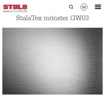
SV
StalaTex mönster GW03