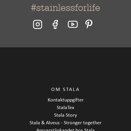
#stainlessforlife
Monteringssätt
Infällning
Bänkskåpets minimibredd cm
60
Längd
560 mm
Bredd
500 mm
Djup
166 mm
OM STALA
Kontaktuppgifter
StalaTex
Stala Story
Stala & Alveus - Stronger together
Ansvarstänkandet hos Stala