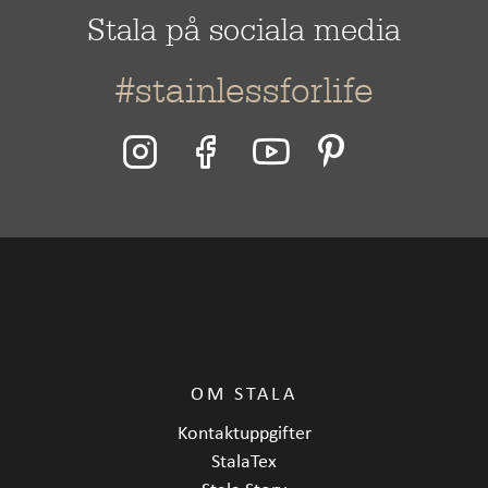
Stala på sociala media
#stainlessforlife
OM STALA
Kontaktuppgifter
StalaTex