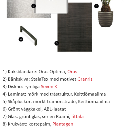
1) Köksblandare: Oras Optima,
Oras
2) Bänkskiva: StalaTex med motivet
Granris
3) Diskho: rymliga
Seven K
4) Laminat: mörk med trästruktur, Keittiömaailma
5) Skåpluckor: mörkt trämönstrade, Keittiömaailma
6) Grönt väggkakel, ABL-laatat
7) Glas: grönt glas, serien Raami,
Iittala
8) Krukväxt: kottepalm,
Plantagen