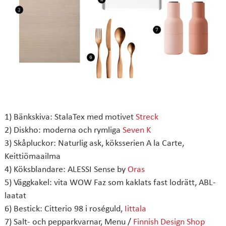
1) Bänkskiva: StalaTex med motivet
Streck
2) Diskho: moderna och rymliga
Seven K
3) Skåpluckor: Naturlig ask, köksserien A la Carte,
Keittiömaailma
4) Köksblandare: ALESSI Sense by
Oras
5) Väggkakel: vita WOW Faz som kaklats fast lodrätt, ABL-
laatat
6) Bestick: Citterio 98 i roséguld,
Iittala
7) Salt- och pepparkvarnar, Menu /
Finnish Design Shop