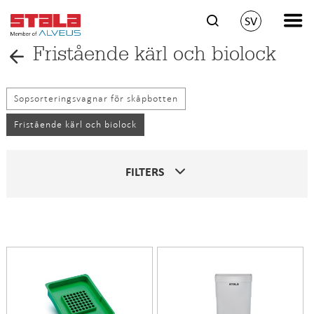
SV
Fristående kärl och biolock
Sopsorteringsvagnar för skåpbotten
Fristående kärl och biolock
FILTERS