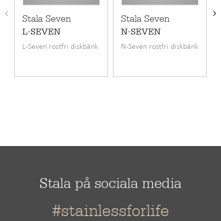
Bänkskåpets minimibredd cm
40
Stala Seven
Stala Seven
Längd
340 mm
L-SEVEN
N-SEVEN
L-Seven rostfri diskbänk
N-Seven rostfri diskbänk
Bredd
400 mm
Stala på sociala media
#stainlessforlife