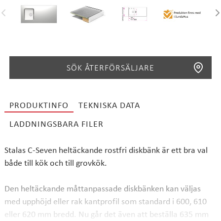
SÖK ÅTERFÖRSÄLJARE
PRODUKTINFO
TEKNISKA DATA
LADDNINGSBARA FILER
SÖK
Stalas C-Seven heltäckande rostfri diskbänk är ett bra val
både till kök och till grovkök.
Den heltäckande måttanpassade diskbänken kan väljas
med upphöjd eller rak kantprofil som standard i 600, 610
eller 620 mm bredd. Nu går det även att beställa 635 mm