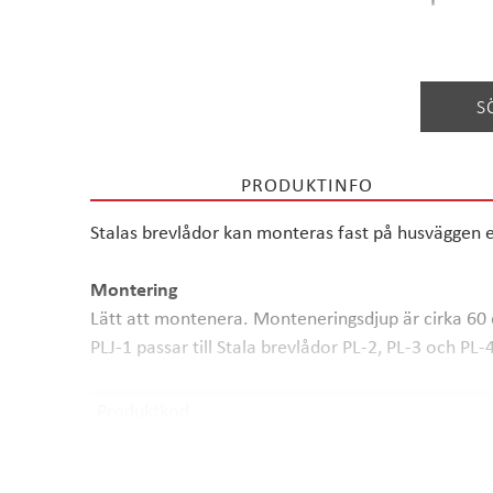
S
PRODUKTINFO
Stalas brevlådor kan monteras fast på husväggen elle
Montering
Lätt att montenera. Monteneringsdjup är cirka 60
PLJ-1 passar till Stala brevlådor PL-2, PL-3 och PL-
Produktkod
Pris inkl. moms