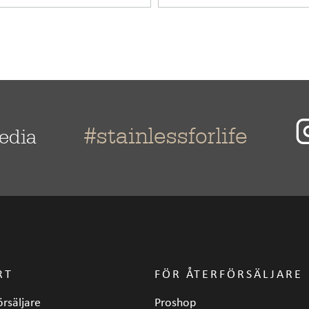
#stainlessforlife
media
RT
FÖR ÅTERFÖRSÄLJARE
örsäljare
Proshop