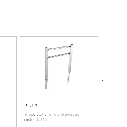
PLJ-3
PLJ-4
Trippelstativ för tre brevlådor,
Kvartettstat
rostfritt stål
rostfritt stå