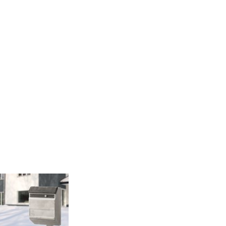
Vanliga frågor &
svar