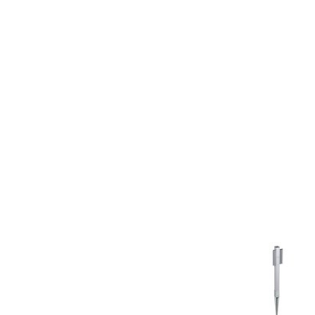
Material som
DESIGNER
används i produkter