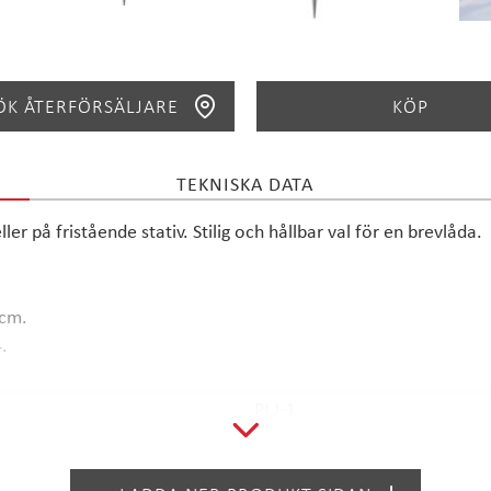
ÖK ÅTERFÖRSÄLJARE
KÖP
TEKNISKA DATA
SÖK
r på fristående stativ. Stilig och hållbar val för en brevlåda.
 cm.
4.
PLJ-1
1952 SEK