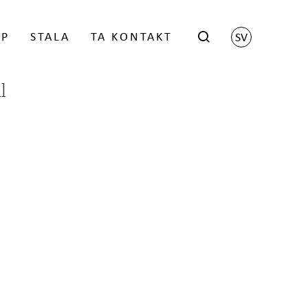
ÖP
STALA
TA KONTAKT
SV
l
hop
Scene by Harri Koskinen
istrerade återförsäljaren
Grid by Matti Klenell
Trace by Gert Wingårdh
kter
LOGGA IN
Låsbara brevlådor
Stativ för brevlådor
Namnskylt
 FÖR