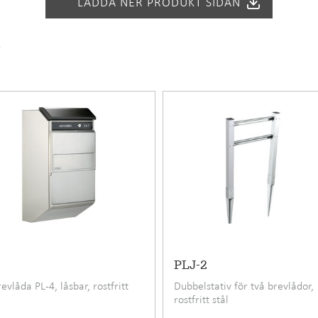
6417791243273
LADDA NER PRODUKT SIDAN
24
v
Rostfritt stål
1705 mm
PLJ-2
evlåda PL-4, låsbar, rostfritt
Dubbelstativ för två brevlådor,
rostfritt stål