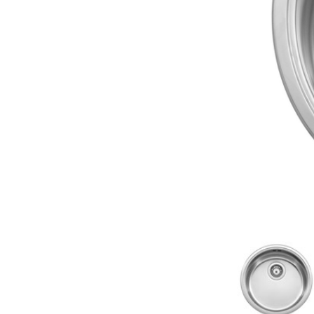
Material som
DESIGNER
används i produkter