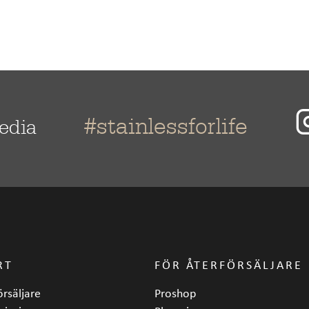
#stainlessforlife
media
RT
FÖR ÅTERFÖRSÄLJARE
örsäljare
Proshop