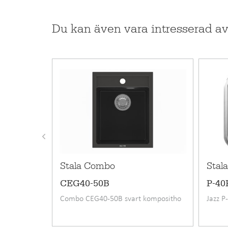
Pris inkl. moms
Standard utrustning
Du kan även vara intresserad a
EAN kod
RSK-nummer
Garanti (månad)
Material
Monteringssätt
Bänkskåpets minimibredd cm
Längd
Stala Combo
Stala
Bredd
CEG40-50B
P-40
Djup
Combo CEG40-50B svart kompositho
Jazz P