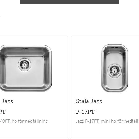
2995 SEK
Korgbotte
v
6417791
800 56 0
24
Rostfritt 
Infällning
50
438 mm
 Jazz
Stala Jazz
438 mm
PT
P-17PT
170 mm
-40PT, ho för nedfällning
Jazz P-17PT, mini ho för nedfäl