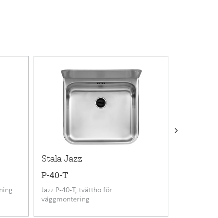
nventil
138012
0
stål
Stala Jazz
Stala Jaz
P-40-T
P-50
lning
Jazz P-40-T, tvättho för
Jazz P-50,
väggmontering