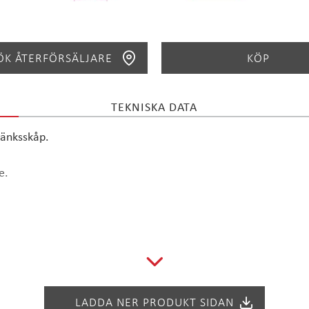
ÖK ÅTERFÖRSÄLJARE
KÖP
TEKNISKA DATA
SÖK
bänksskåp.
e.
T-38PT
LADDA NER PRODUKT SIDAN