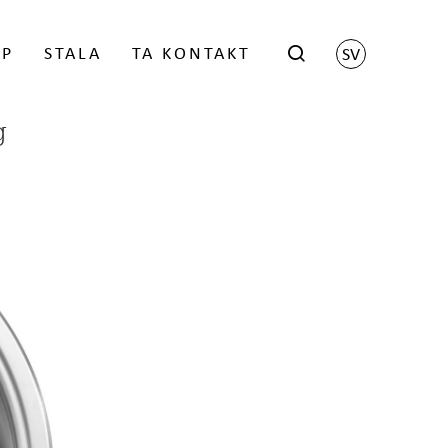
ÖP
STALA
TA KONTAKT
SV
g
hop
Scene by Harri Koskinen
istrerade återförsäljaren
Grid by Matti Klenell
Trace by Gert Wingårdh
kter
LOGGA IN
Låsbara brevlådor
Stativ för brevlådor
Namnskylt
 FÖR