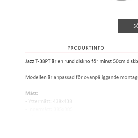
S
PRODUKTINFO
Jazz T-38PT är en rund diskho för minst 50cm disk
Modellen är anpassad för ovanpåliggande montag
Mått:
- Yttermått: 438x438
- Innermått: 385x385
- Djup: 170 mm
Produktkod