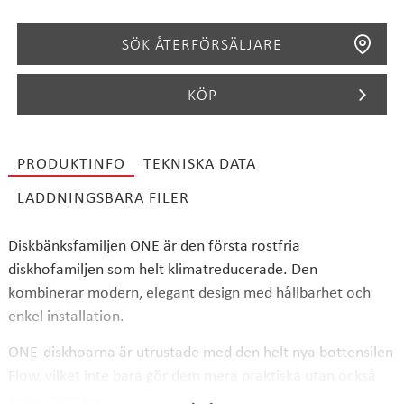
SÖK ÅTERFÖRSÄLJARE
KÖP
PRODUKTINFO
TEKNISKA DATA
SÖK
LADDNINGSBARA FILER
Diskbänksfamiljen ONE är den första rostfria
diskhofamiljen som helt klimatreducerade. Den
kombinerar modern, elegant design med hållbarhet och
enkel installation.
ONE-diskhoarna är utrustade med den helt nya bottensilen
Flow, vilket inte bara gör dem mera praktiska utan också
ännu snyggare.