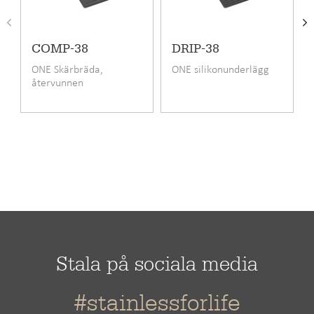
Material
Rostfritt stål
Monteringssätt
Infällning,
COMP-38
DRIP-38
Undermontering,
ONE Skärbräda,
ONE silikonunderlägg
Planlimning
återvunnen
papperskomposit
Bänkskåpets minimibredd cm
60
Längd
572 mm
Bredd
520 mm
Djup
190 mm
Koldioxidavtryck (CO2e), från
34,27 kg
vagga till grav
Stala på sociala media
#stainlessforlife