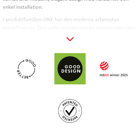
enkel installation.
I produktfamiljen ONE har den moderna arbetsytan
omdefinierats. Den unika och dynamiska mönstringen ökar
diskhons funktionalitet och döljer spåren efter
vardagslivet. Mönstren skapas med hjälp av Stalas
prisvinnande teknik. På arbetsplatsen skapas mera yta som
i sin tur ger mer utrymme för vardagens alla kökstillbehör.
Det höjer funktionaliteten hos hela köket.
ONE-diskhoarna är utrustade med den helt nya bottensilen
Flow, vilket inte bara gör dem mera praktiska utan också
ännu snyggare.
Tack vare installationsmetoden StalaHybrid är diskhon
extremt snabb och enkel att installera. Diskhon kan både
fällas in, planlimmas samt underlimmas. Metoden är
patenterad.