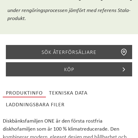
under rengöringsprocessen jämfört med referens Stala-
produkt.
SÖK ÅTERFÖRSÄLJARE
KÖP
PRODUKTINFO
TEKNISKA DATA
SÖK
LADDNINGSBARA FILER
Diskbänksfamiljen ONE är den första rostfria
diskhofamiljen som är 100 % klimatreducerade. Den
kombinerar modern, elegant design med hållbarhet och