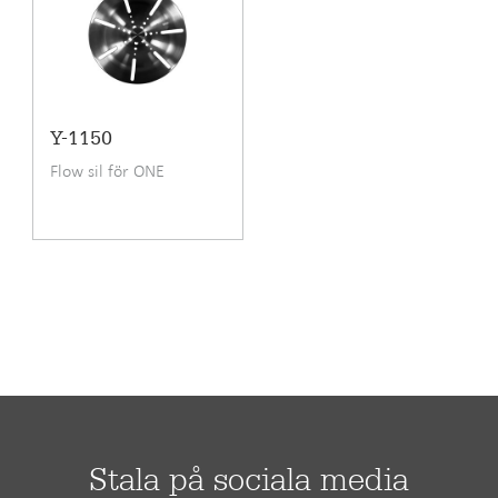
Planlimning
Bänkskåpets minimibredd cm
60
Längd
776 mm
Bredd
520 mm
Y-1150
Flow sil för ONE
Djup
190 mm
Koldioxidavtryck (CO2e), från
40,66 kg
vagga till grav
Stala på sociala media