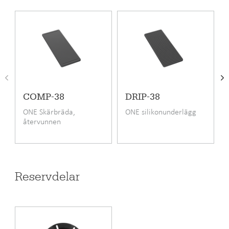
spara plats. De kan också användas för sig.
ONE-TDR50
passar särskilt bra för:
Ett stort antal köksstilar
Bänkskivor av laminat, trä, sten och komposit
Infälld, planlimmad och underlimmad montering
Produktkod
ONE-TDR50
COMP-38
DRIP-38
Pris inkl. moms
8295 SEK
ONE Skärbräda,
ONE silikonunderlägg
återvunnen
EAN kod
6417791244218
papperskomposit
RSK-nummer
8090034
Garanti (månad)
24
Reservdelar
Material
Rostfritt stål
Monteringssätt
Infällning,
Undermontering,