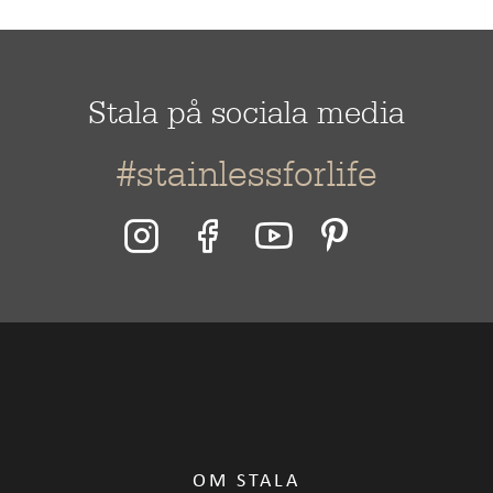
Material
Rostfritt stål
Stala på sociala media
#stainlessforlife
OM STALA