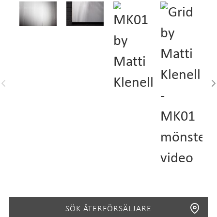
SÖK ÅTERFÖRSÄLJARE