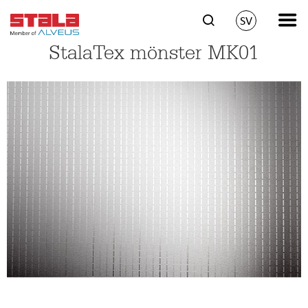
SV
StalaTex mönster MK01