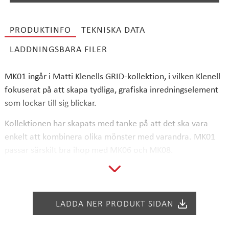
PRODUKTINFO
TEKNISKA DATA
LADDNINGSBARA FILER
SÖK
MK01 ingår i Matti Klenells GRID-kollektion, i vilken Klenell
fokuserat på att skapa tydliga, grafiska inredningselement
som lockar till sig blickar.
Kollektionen har skapats med tanke på att det ska vara
enkelt att kombinera olika mönster med varandra. MK01
passar särskilt bra ihop med MK06 och MK08.
StalaTex-mönstren går att få till alla Seven-seriens
bänkskivor och diskbänkar samt till väggpaneler och
baspaneler. Planera din egen StalaTex-produkt med hjälp av
LADDA NER PRODUKT SIDAN
det lättanvända planeringsprogrammet
Designer
!