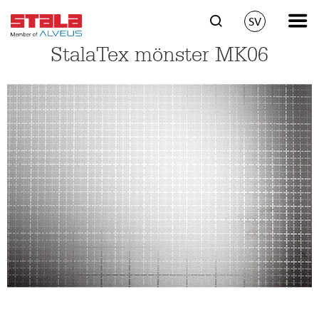
SV
StalaTex mönster MK06