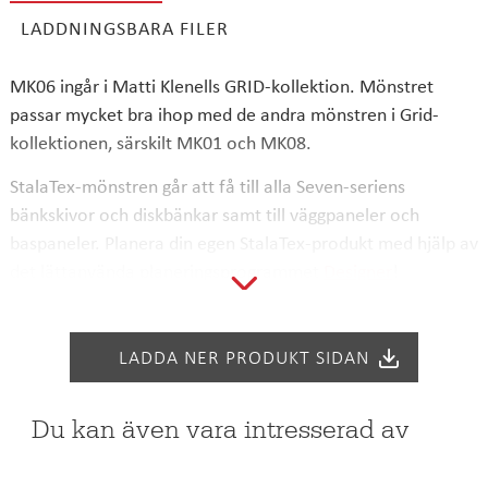
LADDNINGSBARA FILER
SÖK
MK06 ingår i Matti Klenells GRID-kollektion. Mönstret
passar mycket bra ihop med de andra mönstren i Grid-
kollektionen, särskilt MK01 och MK08.
StalaTex-mönstren går att få till alla Seven-seriens
bänkskivor och diskbänkar samt till väggpaneler och
baspaneler. Planera din egen StalaTex-produkt med hjälp av
det lättanvända planeringsprogrammet
Designer
!
StalaTex ger stålet en mjukhet. Vår lasermönstrade, rostfria
stålkollektion är designad för att stå pall under en hel
LADDA NER PRODUKT SIDAN
livstid. Alla StalaTex-produkter tillverkas på Stalas fabrik i
finska Lahtis.
Du kan även vara intresserad av
Vi ber dig observera att StalaTex-mönstren ser lite olika ut,
beroende på belysning, betraktelsevinkel och