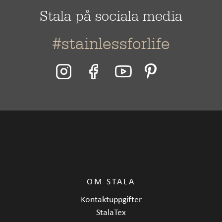
Stala på sociala media
#stainlessforlife
OM STALA
Kontaktuppgifter
StalaTex