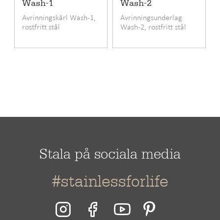
Produktkod
ULTRA-70
Wash-1
Wash-2
Avrinningskärl Wash-1,
Avrinningsunderlag
Pris inkl. moms
7595 SEK
rostfritt stål
Wash-2, rostfritt stål
Standard utrustning
Design korgbottenventil
EAN kod
6417791243976
RSK-nummer
8090763
Garanti (månad)
24
Material
Rostfritt stål
Monteringssätt
Infällning, Undermontering,
Planlimning
Stala på sociala media
Bänkskåpets
80
#stainlessforlife
minimibredd cm
Längd
740 mm
Bredd
440 mm