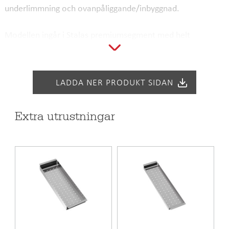
underlimmning och ovanpåliggande/inbyggnad.
Modellen ingår i Stalas premiumsegment med helt
Integrerad korgbottenventil. Säg farväl till beläggningar
som lägger sig som en ring runt den traditionella
korgbottenventilen. Elegant och oerhört praktiskt.
LADDA NER PRODUKT SIDAN
OBS – går ej att kombinera med avfallskvarnar.
Extra utrustningar
Mått:
- Yttermått: 740x440
- Innermått: 700x400
- Djup: 200 mm (+48mm för den integrerade
korgbottenventilen)
- Invändig hörnradie: 12 mm
- Utvändig hörnradie: 10 mm