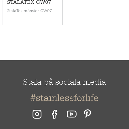
STALATEX-GW07
StalaTex mönster GW07
Stala på sociala media
#stainlessforlife