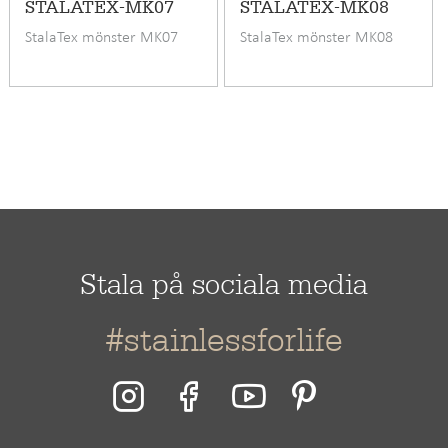
STALATEX-MK07
STALATEX-MK08
StalaTex mönster MK07
StalaTex mönster MK08
Stala på sociala media
#stainlessforlife