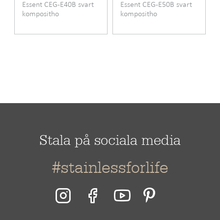
Essent CEG-E40B svart
Essent CEG-E50B svart
kompositho
kompositho
Stala på sociala media
#stainlessforlife