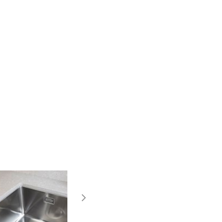
Vanliga frågor &
svar