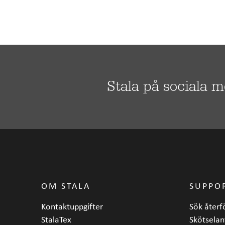
Stala på sociala 
OM STALA
SUPPO
Kontaktuppgifter
Sök återf
StalaTex
Skötselan