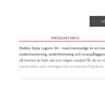
S
PRODUKTINFO
Diskho Stala Lagom-34 – med monoedge är en moder
undermontering, underlimmning och ovanpåliggand
då kanten är helt rak och något rundad får du en 
marknaden som antingen har en mycket hög kant, e
Levereras med vattenlås, korgbottenventil och br
Mått:
- Yttermått: 380x440
- Innermått: 340x400