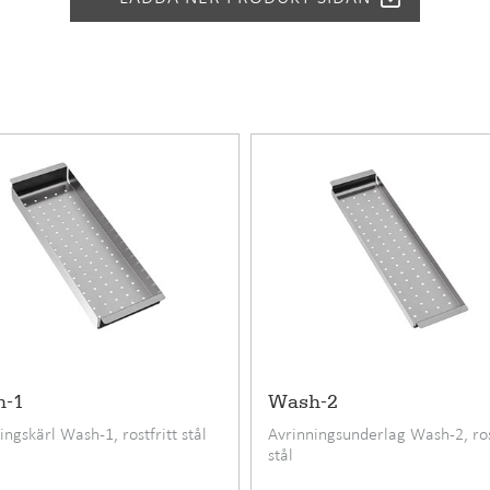
LAGOM-34
3695 SEK
Korgbottenventil
6417791138845
8015590
24
Rostfritt stål
h-1
Wash-2
Infällning, Undermontering, Planlimning
ingskärl Wash-1, rostfritt stål
Avrinningsunderlag Wash-2, ros
40
stål
380 mm