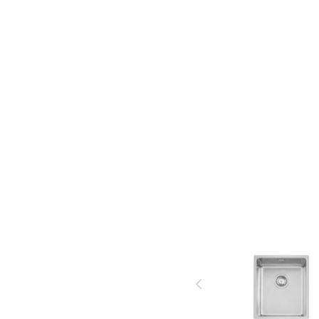
Material som
DESIGNER
används i produkter