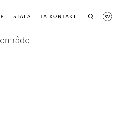
ÖP
STALA
TA KONTAKT
SV
rområde
hop
Scene by Harri Koskinen
istrerade återförsäljaren
Grid by Matti Klenell
Trace by Gert Wingårdh
kter
LOGGA IN
Låsbara brevlådor
Stativ för brevlådor
Namnskylt
 FÖR