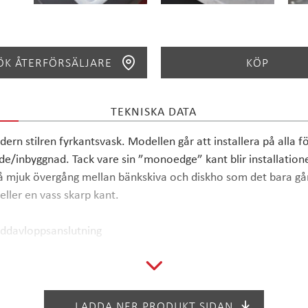
ÖK ÅTERFÖRSÄLJARE
KÖP
TEKNISKA DATA
SÖK
n stilren fyrkantsvask. Modellen går att installera på alla
e/inbyggnad. Tack vare sin ”monoedge” kant blir installatio
så mjuk övergång mellan bänkskiva och diskho som det bara går,
ller en vass skarp kant.
äddavloppsanslutning
LADDA NER PRODUKT SIDAN