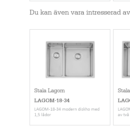
Bredd
Du kan även vara intresserad a
Djup
Stala Lagom
Stal
LAGOM-18-34
LAG
LAGOM-18-34 modern diskho med
LAGOM
1,5 lådor
av två