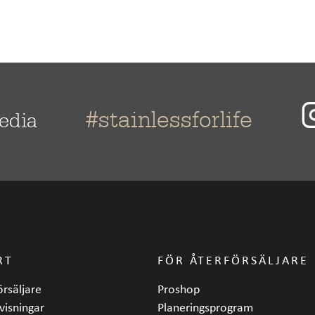
#stainlessforlife
media
RT
FÖR ÅTERFÖRSÄLJARE
örsäljare
Proshop
visningar
Planeringsprogram