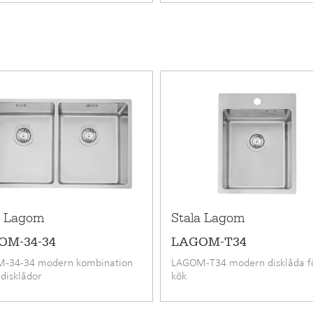
440 mm
v
200 mm
a Lagom
Stala Lagom
OM-34-34
LAGOM-T34
-34-34 modern kombination
LAGOM-T34 modern disklåda f
 disklådor
kök