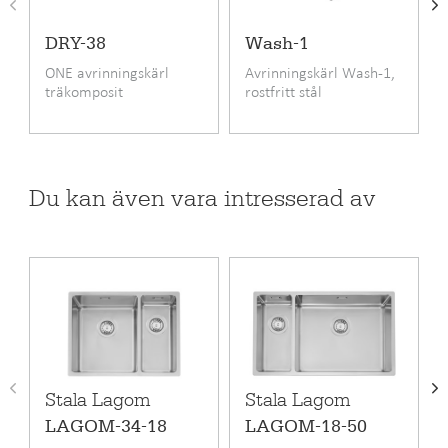
- Innermått: 340x400/180x400
- Djup: 200/150 mm
DRY-38
Wash-1
- Invändig hörnradie: 15 mm
ONE avrinningskärl
Avrinningskärl Wash-1,
- Utvändig hörnradie: 10 mm
träkomposit
rostfritt stål
Produktkod
LAGOM-18-34
Pris inkl. moms
7695 SEK
Du kan även vara intresserad av
Standard utrustning
Korgbottenventil
EAN kod
6417791138821
RSK-nummer
8015588
Garanti (månad)
24
Material
Rostfritt stål
Stala Lagom
Stala Lagom
Monteringssätt
Infällning, Undermontering,
LAGOM-34-18
LAGOM-18-50
Planlimning