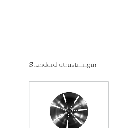
Tillbehör
Som komplement till STALA ONE-diskhoarna finns 
utvecklade för att användas tillsammans med ONE-di
ONE-70 passar särskilt bra för:
Ett stort antal köksstilar
Bänkskivor av sten och komposit
Infälld, planlimmad och underlimmad montering
Standard utrustningar
Produktkod
Pris inkl. moms
EAN kod
RSK-nummer
Garanti (månad)
Material