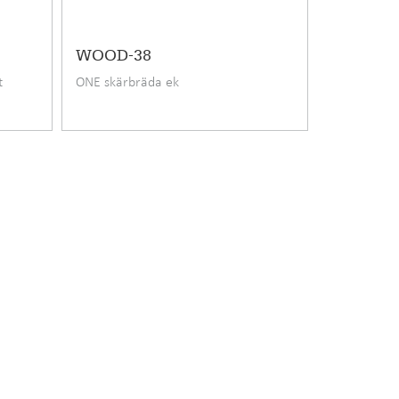
WOOD-38
t
ONE skärbräda ek