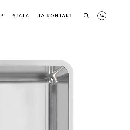
ÖP
STALA
TA KONTAKT
SV
hop
Scene by Harri Koskinen
istrerade återförsäljaren
Grid by Matti Klenell
Trace by Gert Wingårdh
kter
LOGGA IN
Låsbara brevlådor
Stativ för brevlådor
Namnskylt
 FÖR