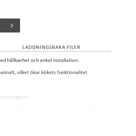
LADDNINGSBARA FILER
d hållbarhet och enkel installation.
malt, vilket ökar kökets funktionalitet.
nnu snyggare.
ska vår påverkan på planeten. Genom att välja ONE