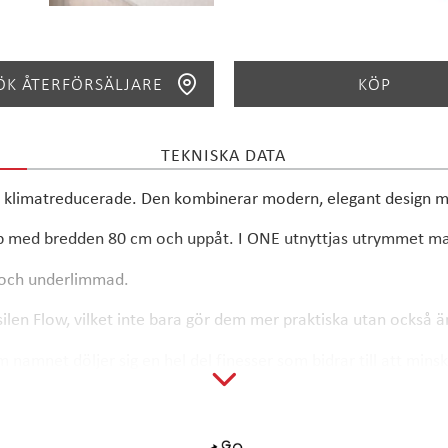
ÖK ÅTERFÖRSÄLJARE
KÖP
TEKNISKA DATA
SÖK
t klimatreducerade. Den kombinerar modern, elegant design me
p med bredden 80 cm och uppåt. I ONE utnyttjas utrymmet maxi
d och underlimmad.
en Flow, vilket inte bara gör dem mer praktiska utan också ä
 namnet döljer sig en hel del finesser som bidrar till att min
and.