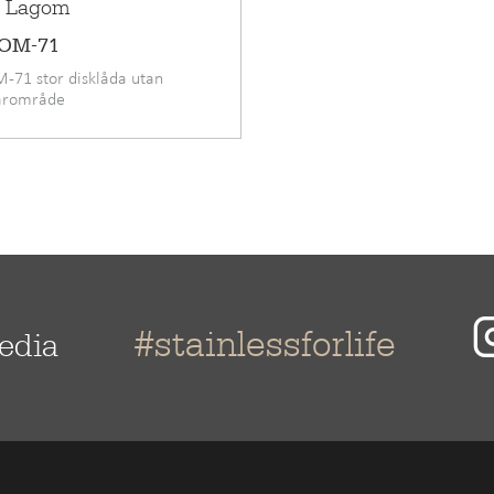
a Lagom
OM-71
71 stor disklåda utan
arområde
#stainlessforlife
media