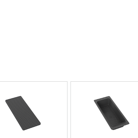
Infällning, Undermontering
80
730 mm
190 mm
415 mm
33,6 kg