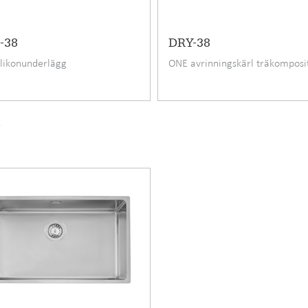
-38
DRY-38
likonunderlägg
ONE avrinningskärl träkomposi
v