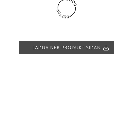
dessutom innovativa och hållbara tillbehör. ONE-tillbehöre
skhoarna. Alla tillbehör kan staplas i varandra för att spara 
LADDA NER PRODUKT SIDAN
ONE-70
6995 SEK
6417791244867
8090804
24
Rostfritt stål