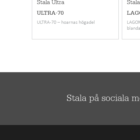
Stala Ultra
Stal
ULTRA-70
LAG
ULTRA-70 – hoarnas högadel
LAGOM-
bland
Stala på sociala 