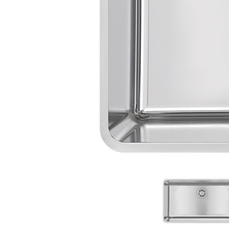
Material som
DESIGNER
används i produkter