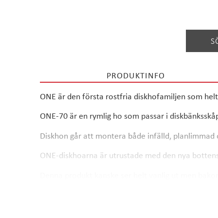
S
PRODUKTINFO
ONE är den första rostfria diskhofamiljen som hel
ONE-70 är en rymlig ho som passar i diskbänksskå
Diskhon går att montera både infälld, planlimma
ONE-diskhoarna är utrustade med den nya bottensil
Denna produkt kanske ser helt vanlig ut men bakom
gör du en insats för klimatet.
Läs mer >
STALA ONE-serien diskhoar produceras i Lahti, Finl