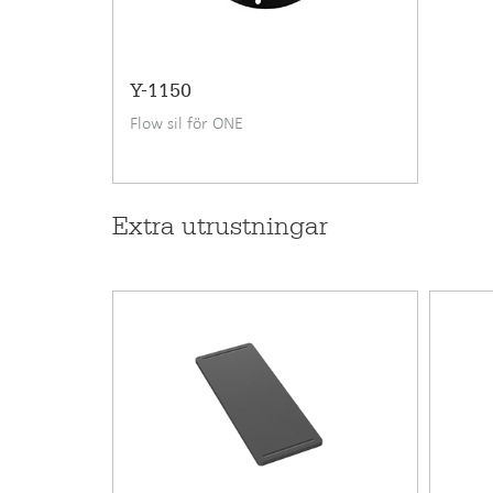
Monteringssätt
Bänkskåpets minimibredd cm
Y-1150
Bredd
Flow sil för ONE
Höjd
Djup
Extra utrustningar
Koldioxidavtryck (CO2e), från vagga till grav