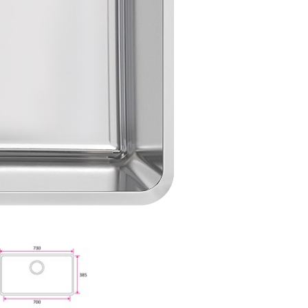
Vanliga frågor &
svar