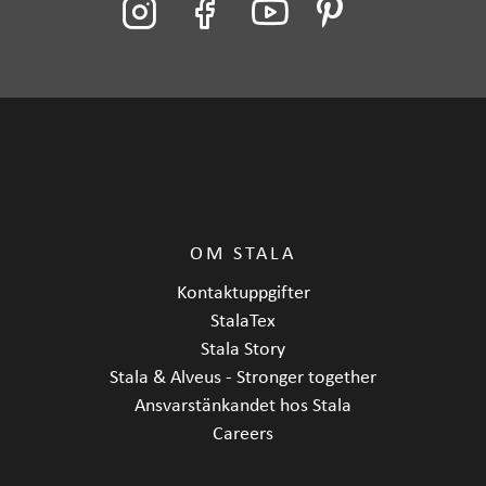
Bänkskåpets
60
minimibredd cm
Längd
582 mm
Bredd
440 mm
Djup
218 mm
OM STALA
Kontaktuppgifter
StalaTex
Stala Story
Stala & Alveus - Stronger together
Ansvarstänkandet hos Stala
Careers