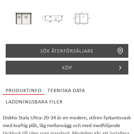
SÖK ÅTERFÖRSÄLJARE
KÖP
PRODUKTINFO
TEKNISKA DATA
SÖK
LADDNINGSBARA FILER
Diskho Stala Ultra-20-34 är en modern, stilren fyrkantsvask
med kraftig plåt, låg mellanvägg och med medföljande
täcklock till silen som standard. Modellen går att installera