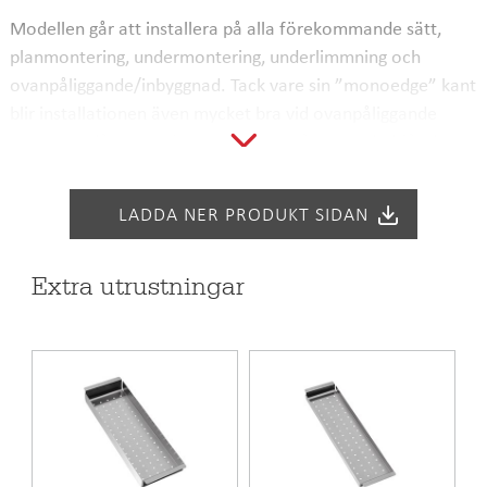
Modellen går att installera på alla förekommande sätt,
planmontering, undermontering, underlimmning och
ovanpåliggande/inbyggnad. Tack vare sin ”monoedge” kant
blir installationen även mycket bra vid ovanpåliggande
montage, då kanten är helt rak och något rundad får du en
så mjuk övergång mellan bänkskiva och diskho som det
bara går, tillskillnad från många andra modeller på
LADDA NER PRODUKT SIDAN
marknaden som antingen har en mycket hög kant, eller en
vass skarp kant.
Extra utrustningar
Levereras med vattenlås, korgbottenventil och
bräddavloppsanslutning
Mått:
- Yttermått: 740x440
- Innermått: 500x400/180x400
- Djup: 200/180 mm