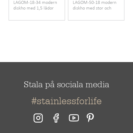
LAGOM-18-34 modern
LAGOM-50-18 modern
Längd
740 mm
diskho med 1,5 lådor
diskho med stor och
liten låda
Bredd
440 mm
Höjd
200 mm
Stala på sociala media
#stainlessforlife