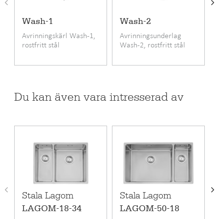
- Invändig hörnradie: 15 mm
- Utvändig hörnradie: 10 mm
Wash-1
Wash-2
Avrinningskärl Wash-1,
Avrinningsunderlag
Produktkod
LAGOM-18-50
rostfritt stål
Wash-2, rostfritt stål
Pris inkl. moms
8395 SEK
Standard utrustning
Korgbottenventil
Du kan även vara intresserad av
EAN kod
6417791138838
RSK-nummer
8015589
Garanti (månad)
24
Material
Rostfritt stål
Monteringssätt
Infällning, Undermontering,
Planlimning
Stala Lagom
Stala Lagom
Bänkskåpets
80
LAGOM-18-34
LAGOM-50-18
minimibredd cm