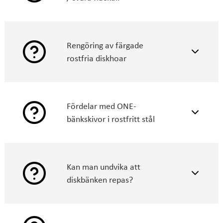
Rengöring av färgade
rostfria diskhoar
daglig rengöring
ingrodd smuts, fettfläckar och
Fördelar med ONE-
rostprickar
bänkskivor i rostfritt stål
gnugga
Uppvikt
bakkant
Kan man undvika att
Lätt att rengöra
diskbänken repas?
Hållbar
Förbättrar vattensäkerheten
Framhäver en modern look
Höjd: 5 cm