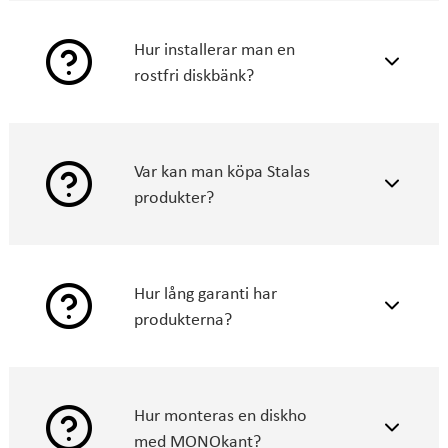
Bättre kompatibilitet med andra köksmaterial
Minskar ljusreflektioner
Hur installerar man en
VIDEO: rengöringsanvisning för rostfria diskhoar och
rostfri diskbänk?
diskbänkar >
guide om
Skötselanvisning för rostfria ytor hittar du här >
valet av diskhon.
videolänken>
Var kan man köpa Stalas
produkter?
Hur lång garanti har
produkterna?
våra
återförsäljare
Hur monteras en diskho
med MONOkant?