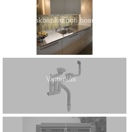
Diskbänkar och hoar
Vattenlås